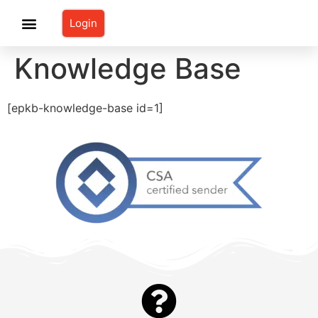
Login
Knowledge Base
Preise & Bestellung
[epkb-knowledge-base id=1]